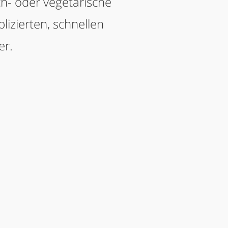
sch- oder vegetarische
lizierten, schnellen
er.