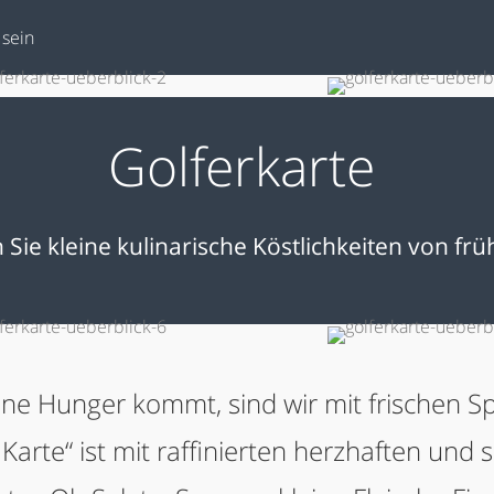
 sein
Golferkarte
Sie kleine kulinarische Köstlichkeiten von früh
ne Hunger kommt, sind wir mit frischen Spe
Karte“ ist mit raffinierten herzhaften und 