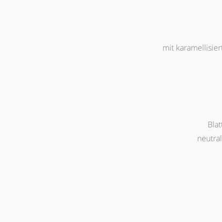
mit karamellisie
Blat
neutra