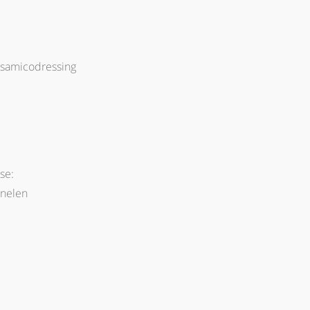
alsamicodressing
se:
rnelen