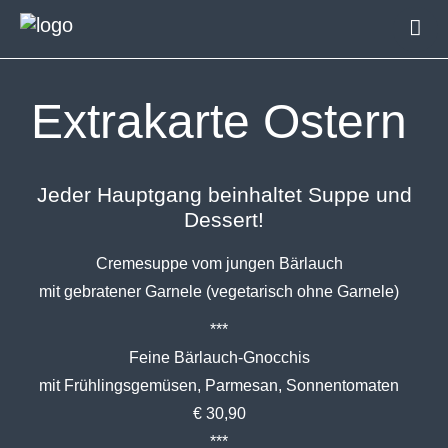
Resort
Wohnen
Extrakarte Ostern
Essen
Feiern
Tagen
Jeder Hauptgang beinhaltet Suppe und
Dessert!
Aktiv sein
Cremesuppe vom jungen Bärlauch
mit gebratener Garnele (vegetarisch ohne Garnele)
***
Feine Bärlauch-Gnocchis
mit Frühlingsgemüsen, Parmesan, Sonnentomaten
€ 30,90
***